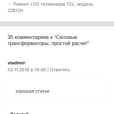
а
б
Ремонт LCD телевизора TCL, модель
в
22B12H
р
и
и
г
к
а
и
ц
35 комментариев к “Силовые
и
трансформаторы, простой расчет”
я
з
а
vladimir
п
02.11.2016 в 19:40
|
Ответить
и
с
и
хорошая статья