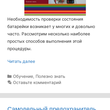
т
р
о
Необходимость проверки состояния
э
батарейки возникает у многих и довольно
н
часто. Рассмотрим несколько наиболее
е
простых способов выполнения этой
р
процедуры.
г
и
Читать далее
К
и
а
.
к
Р
Обучение
,
Полезно знать
И
у
Оставьте комментарий
п
б
н
р
р
т
о
и
е
в
к
Самодельный предохранитель