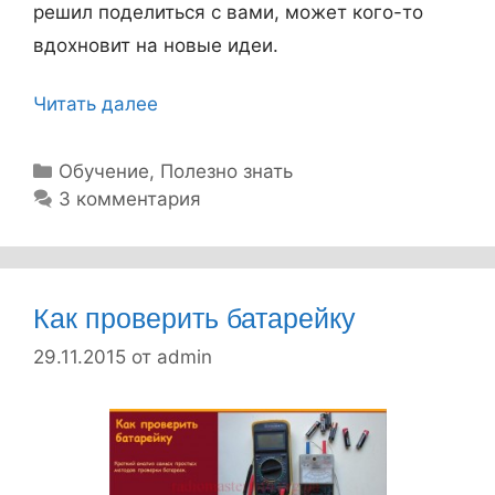
решил поделиться с вами, может кого-то
с
вдохновит на новые идеи.
т
о
Читать далее
Э
й
к
р
о
Р
Обучение
,
Полезно знать
а
у
3 комментария
н
б
с
о
р
ч
м
и
е
и
к
Как проверить батарейку
т
я
и
29.11.2015
от
admin
э
л
е
к