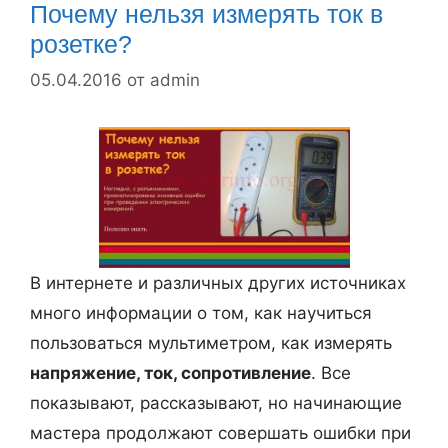
к
я
к
Почему нельзя измерять ток в
л
и
2
розетке?
ю
2
05.04.2016
от
admin
ч
0
и
В
т
.
ь
н
е
с
В интернете и различных других источниках
к
много информации о том, как научиться
о
пользоваться мультиметром, как измерять
л
напряжение, ток, сопротивление
. Все
ь
показывают, рассказывают, но начинающие
к
мастера продолжают совершать ошибки при