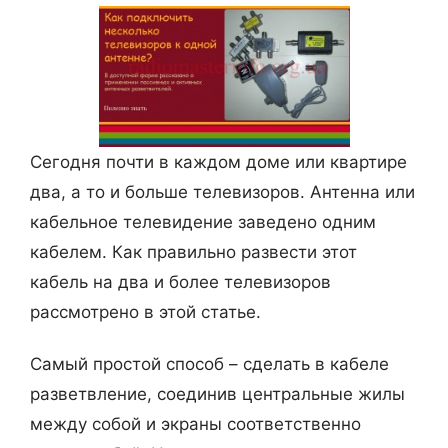
ж
е
н
и
е
Сегодня почти в каждом доме или квартире
в
два, а то и больше телевизоров. Антенна или
с
кабельное телевидение заведено одним
е
кабелем. Как правильно развести этот
т
кабель на два и более телевизоров
и
рассмотрено в этой статье.
о
т
Самый простой способ – сделать в кабеле
л
разветвление, соединив центральные жилы
и
между собой и экраны соответственно