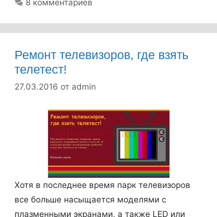
н
у
8 комментариев
е
б
о
м
р
й
у
и
а
н
к
Ремонт телевизоров, где взять
н
е
и
телетест!
т
л
27.03.2016
от
admin
е
ь
н
з
н
я
е
и
?
з
м
е
Хотя в последнее время парк телевизоров
р
все больше насыщается моделями c
я
плазменными экранами, а также LED или