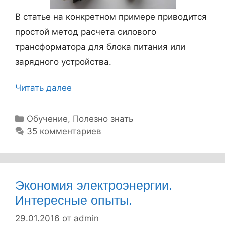
о
В статье на конкретном примере приводится
в
простой метод расчета силового
,
трансформатора для блока питания или
г
зарядного устройства.
д
е
Читать далее
С
в
и
з
л
Р
Обучение
,
Полезно знать
я
у
35 комментариев
о
б
т
в
р
ь
ы
и
т
е
к
Экономия электроэнергии.
е
т
и
Интересные опыты.
л
р
29.01.2016
от
admin
е
а