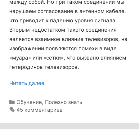
ч
между собой. Но при таком соединении мы
а
нарушаем согласование в антенном кабеле,
е
что приводит к падению уровня сигнала.
т
Вторым недостатком такого соединения
с
является взаимное влияние телевизоров, на
я
изображении появляются помехи в виде
о
«муара» или «сетки», что вызвано влиянием
т
гетеродинов телевизоров.
з
Читать далее
К
н
а
а
к
Р
Обучение
,
Полезно знать
ч
у
45 комментариев
п
е
б
о
н
р
д
и
и