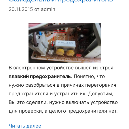
р
е
и
20.11.2015
от
admin
е
р
с
и
н
т
ы
ь
е
б
о
а
п
т
В электронном устройстве вышел из строя
ы
а
плавкий предохранитель
. Понятно, что
т
р
нужно разобраться в причинах перегорания
ы
е
предохранителя и устранить их. Допустим,
.
й
Вы это сделали, нужно включать устройство
к
для проверки, а целого предохранителя нет.
у
Читать далее
С