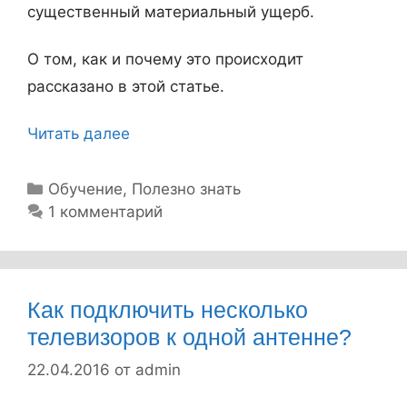
существенный материальный ущерб.
О том, как и почему это происходит
рассказано в этой статье.
Читать далее
П
о
ч
Р
Обучение
,
Полезно знать
у
1 комментарий
е
б
м
р
у
и
н
к
Как подключить несколько
а
и
телевизоров к одной антенне?
п
22.04.2016
от
admin
р
я