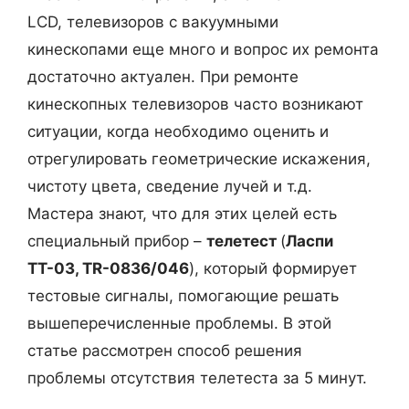
т
LCD, телевизоров с вакуумными
ь
кинескопами еще много и вопрос их ремонта
т
достаточно актуален. При ремонте
о
кинескопных телевизоров часто возникают
к
ситуации, когда необходимо оценить и
в
отрегулировать геометрические искажения,
р
чистоту цвета, сведение лучей и т.д.
о
Мастера знают, что для этих целей есть
з
специальный прибор –
телетест
(
Ласпи
е
ТТ-03,
TR-0836/046
), который формирует
т
тестовые сигналы, помогающие решать
к
вышеперечисленные проблемы. В этой
е
статье рассмотрен способ решения
?
проблемы отсутствия телетеста за 5 минут.