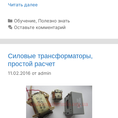
Читать далее
Р
е
м
Р
Обучение
,
Полезно знать
у
Оставьте комментарий
о
б
н
р
т
и
т
к
Силовые трансформаторы,
е
и
простой расчет
л
11.02.2016
от
admin
е
в
и
з
о
р