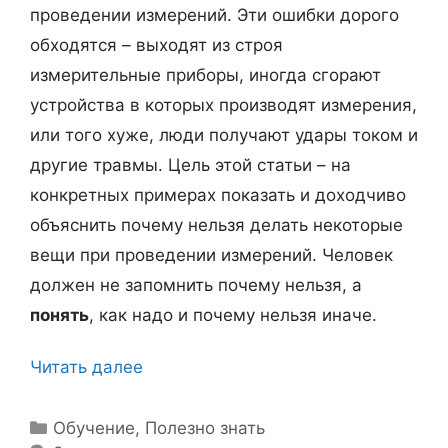
о
проведении измерений. Эти ошибки дорого
т
обходятся – выходят из строя
е
измерительные приборы, иногда сгорают
л
устройства в которых производят измерения,
е
или того хуже, люди получают удары током и
в
другие травмы. Цель этой статьи – на
и
конкретных примерах показать и доходчиво
з
объяснить почему нельзя делать некоторые
о
вещи при проведении измерений. Человек
р
должен не запомнить почему нельзя, а
о
понять
, как надо и почему нельзя иначе.
в
к
Читать далее
П
о
о
д
ч
Р
Обучение
,
Полезно знать