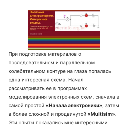
т
н
е
с
с
ф
т
о
!
р
м
При подготовке материалов о
а
последовательном и параллельном
т
колебательном контуре на глаза попалась
о
одна интересная схема. Начал
р
рассматривать ее в программах
ы
моделирования электронных схем, сначала в
,
самой простой
«Начала электроники»
, затем
п
в более сложной и продвинутой
«Multisim»
.
р
Эти опыты показались мне интересными,
о