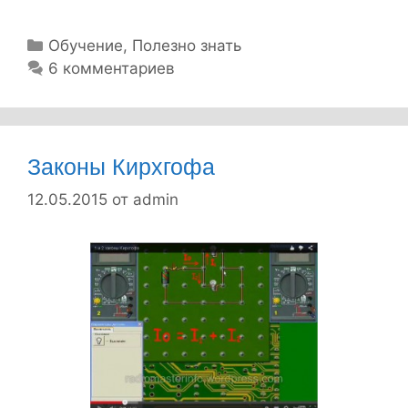
а
м
Р
Обучение
,
Полезно знать
у
6 комментариев
о
б
д
р
е
и
л
к
Законы Кирхгофа
ь
и
12.05.2015
от
admin
н
ы
й
п
р
е
д
о