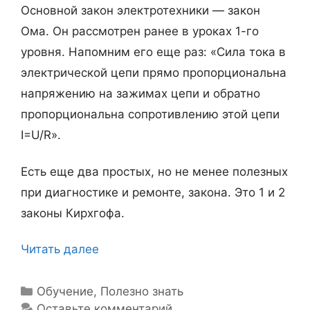
Основной закон электротехники — закон
х
Ома. Он рассмотрен ранее в уроках 1-го
р
уровня. Напомним его еще раз: «Сила тока в
а
электрической цепи прямо пропорциональна
н
напряжению на зажимах цепи и обратно
и
пропорциональна сопротивлению этой цепи
т
I=U/R».
е
л
Есть еще два простых, но не менее полезных
ь
при диагностике и ремонте, закона. Это 1 и 2
законы Кирхгофа.
Читать далее
З
а
к
Р
Обучение
,
Полезно знать
у
Оставьте комментарий