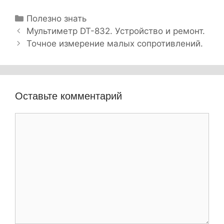
Р
Полезно знать
Н
у
Мультиметр DT-832. Устройство и ремонт.
а
б
Точное измерение малых сопротивлений.
в
р
и
и
г
к
а
и
Оставьте комментарий
ц
и
К
я
о
з
м
а
м
п
е
и
с
н
и
т