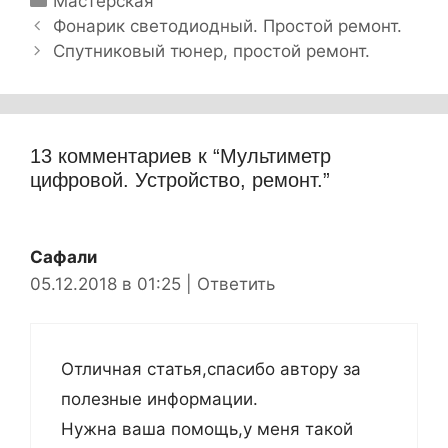
Р
Мастерская
Н
у
Фонарик светодиодный. Простой ремонт.
а
б
Спутниковый тюнер, простой ремонт.
в
р
и
и
г
к
а
и
13 комментариев к “Мультиметр
ц
цифровой. Устройство, ремонт.”
и
я
з
Сафали
а
05.12.2018 в 01:25
|
Ответить
п
и
с
Отличная статья,спасибо автору за
и
полезные информации.
Нужна ваша помощь,у меня такой