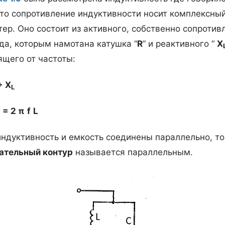
что сопротивление индуктивности носит комплексны
тер. Оно состоит из активного, собственно сопротив
да, которым намотана катушка “
R
” и реактивного “
X
ящего от частоты:
+
X
L
= 2
π
f
L
индуктивность и емкость соединены параллельно, то
ательный контур
называется параллельным.