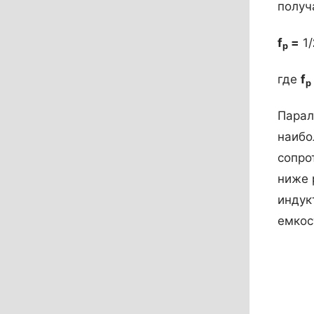
получ
f
=
1/
p
где
f
p
Парал
наибо
сопро
ниже 
индук
емкос