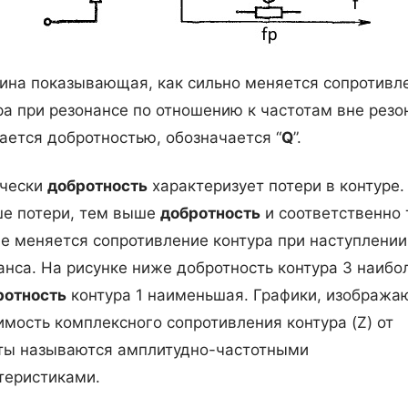
ина показывающая, как сильно меняется сопротивл
ра при резонансе по отношению к частотам вне резо
ается добротностью, обозначается “
Q
”.
чески
добротность
характеризует потери в контуре.
е потери, тем выше
добротность
и соответственно
е меняется сопротивление контура при наступлении
анса. На рисунке ниже добротность контура 3 наибо
ротность
контура 1 наименьшая. Графики, изображ
имость комплексного сопротивления контура (Z) от
ты называются амплитудно-частотными
теристиками.