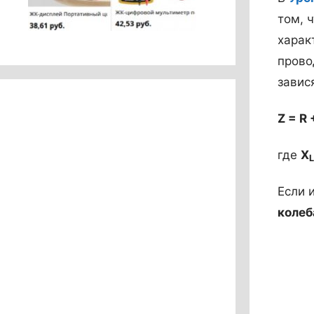
том, 
харак
прово
завис
Z
=
R
где
X
L
Если 
колеб