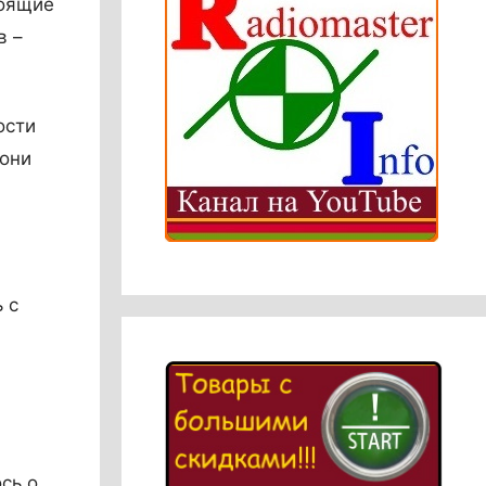
тоящие
в –
ости
 они
 с
сь о