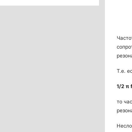
Част
сопро
резон
Т.е. 
1/
2
π
то ча
резон
Несло