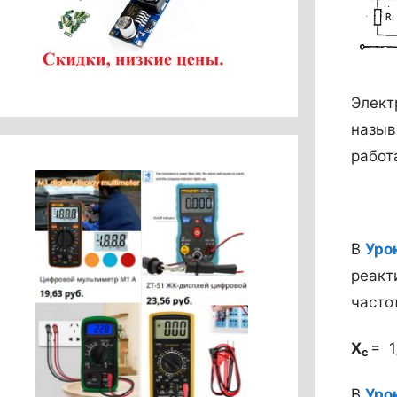
Элект
назыв
работ
В
Урок
реакт
часто
Х
= 1
с
В
Урок