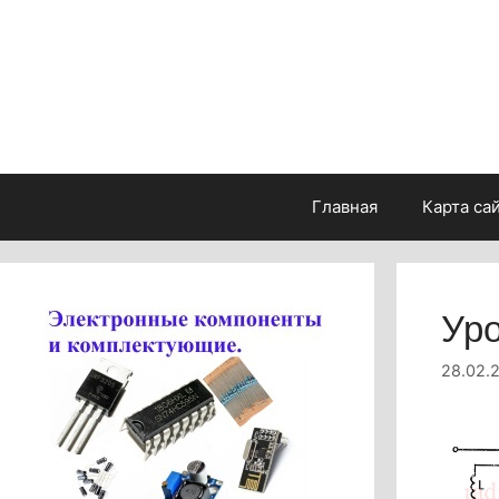
Перейти
к
содержимому
Главная
Карта са
Уро
28.02.