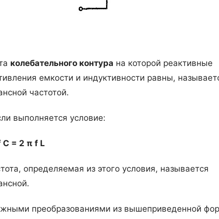
ота
колебательного контура
на которой реактивные
тивления емкости и индуктивности равны, называет
ансной частотой.
если выполняется условие:
f
С
= 2 π f L
стота, определяемая из этого условия, называется
ансной.
жными преобразованиями из вышеприведенной фо