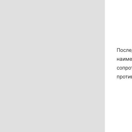
После
наиме
сопро
проти