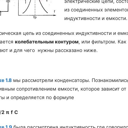
электрические цепи, сос
из соединенных элементо
индуктивности и емкости.
рическая цепь из соединенных индуктивности и емк
ается
колебательным контуром
, или фильтром. Как
ают и для чего нужны рассказано ниже.
е 1.8
мы рассмотрели конденсаторы. Познакомились
ивным сопротивлением емкости, которое зависит от
ты и определяется по формуле
/
2
π
f
С
е 1.9
была рассмотрена индуктивность где говорило