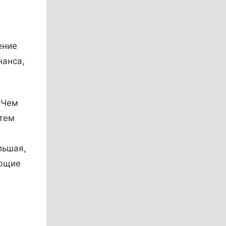
ение
нанса,
 Чем
 тем
льшая,
ающие