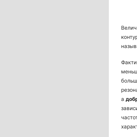
Велич
конту
назыв
Факти
меньш
больш
резон
а
доб
завис
часто
харак