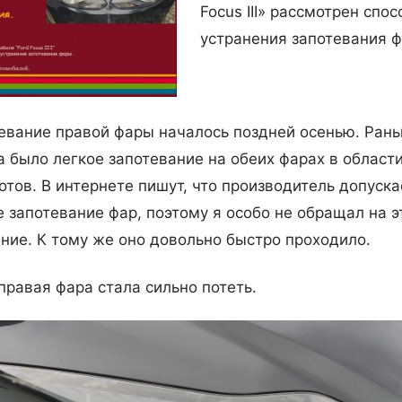
Focus III»
рассмотрен cпос
устранения запотевания ф
евание правой фары началось поздней осенью. Ран
а было легкое запотевание на обеих фарах в област
отов. В интернете пишут, что производитель допуска
е запотевание фар, поэтому я особо не обращал на э
ние. К тому же оно довольно быстро проходило.
 правая фара стала сильно потеть.