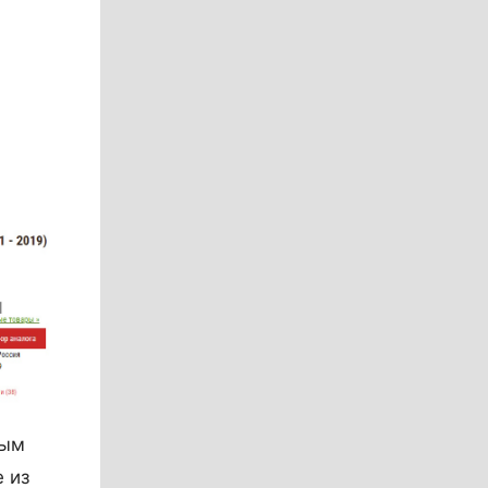
ным
 из