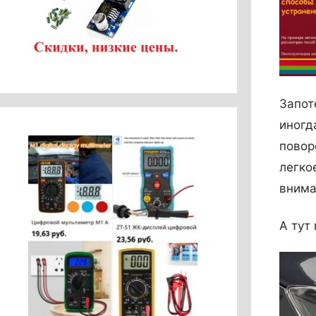
Запот
иногд
повор
легко
внима
А тут