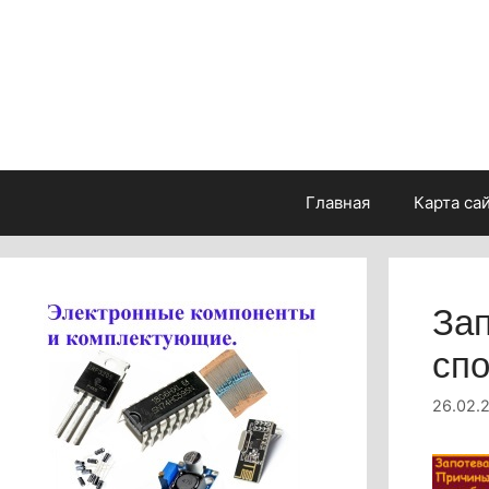
Перейти
к
содержимому
Главная
Карта са
Зап
спо
26.02.