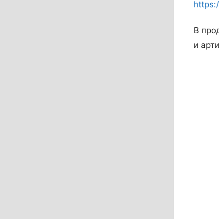
https:
В про
и арт