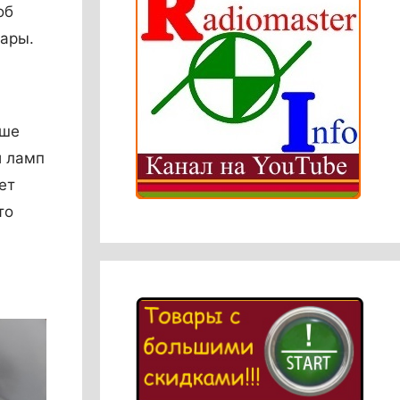
об
ары.
ьше
и ламп
ет
то