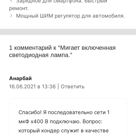
Н
у
Зарядное для смартфона. Быстрый
а
ремонт.
б
в
р
Мощный ШИМ регулятор для автомобиля.
и
и
г
к
а
и
ц
1 комментарий к “Мигает включенная
и
светодиодная лампа.”
я
з
а
Анарбай
п
16.06.2021 в 13:36
|
Ответить
и
с
и
Спасибо! Я последовательно сети 1
мкФ х400 В подключаю. Вопрос:
который кондер служит в качестве