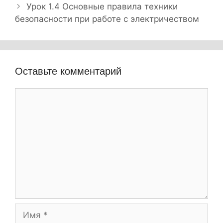
а
б
Урок 1.4 Основные правила техники
в
безопасности при работе с электричеством
р
и
и
г
к
а
и
ц
Оставьте комментарий
и
я
К
з
о
а
м
п
м
и
е
с
и
н
т
а
И
р