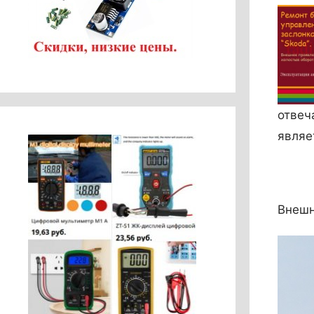
отвеч
являе
Внешн