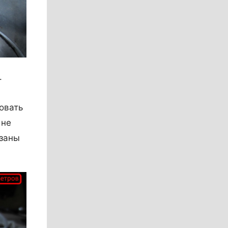
.
овать
 не
азаны