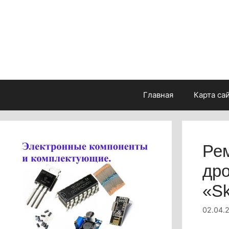
Перейти
к
содержимому
Главная
Карта са
Рем
дро
«Sk
02.04.