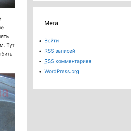
м
Мета
не
нять
Войти
м. Тут
RSS
записей
ыбить
RSS
комментариев
WordPress.org