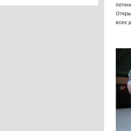
потен
Откры
всех 