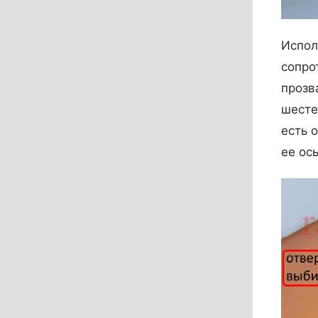
Испол
сопро
прозв
шесте
есть 
ее ос