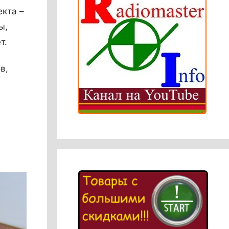
кта –
ы,
т.
в,