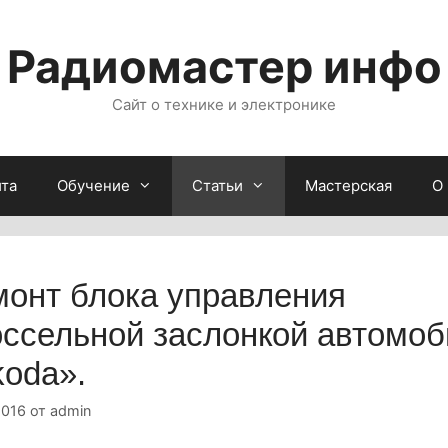
Радиомастер инфо
Сайт о технике и электронике
йта
Обучение
Статьи
Мастерская
О
онт блока управления
ссельной заслонкой автомо
oda».
2016
от
admin